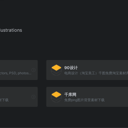
lustrations
90设计
More than a million free vectors, PSD, photos and free icons.
电商设计（淘宝美工）千图免费淘宝素材
千库网
材下载
免费png图片背景素材下载