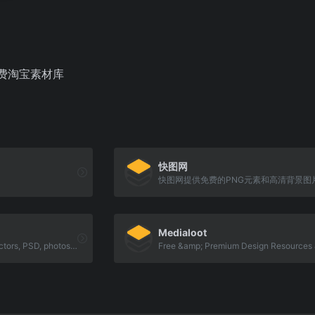
费淘宝素材库
快图网
Medialoot
More than a million free vectors, PSD, photos and free icons.